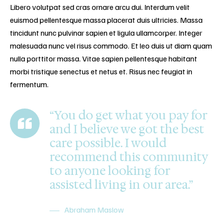
Libero volutpat sed cras ornare arcu dui. Interdum velit
euismod pellentesque massa placerat duis ultricies. Massa
tincidunt nunc pulvinar sapien et ligula ullamcorper. Integer
malesuada nunc vel risus commodo. Et leo duis ut diam quam
nulla porttitor massa. Vitae sapien pellentesque habitant
morbi tristique senectus et netus et. Risus nec feugiat in
fermentum.
“You do get what you pay for
and I believe we got the best
care possible. I would
recommend this community
to anyone looking for
assisted living in our area.”
Abraham Maslow