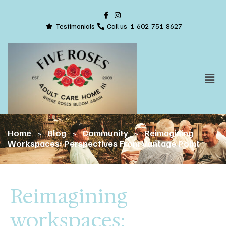
Testimonials
Call us:
1-602-751-8627
Home
Blog
Community
Reimagining
>
>
>
Workspaces: Perspectives From Vantage Point
Reimagining
workspaces: